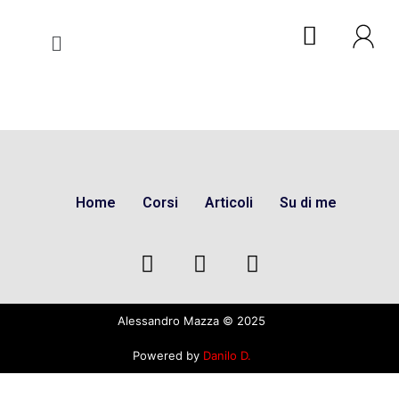
Home
Corsi
Articoli
Su di me
Alessandro Mazza © 2025
Powered by
Danilo D.