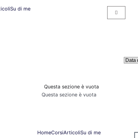
icoli
Su di me
Questa sezione è vuota
Home
Corsi
Articoli
Su di me