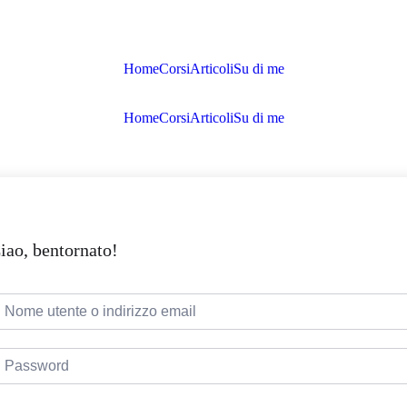
Home
Corsi
Articoli
Su di me
Home
Corsi
Articoli
Su di me
iao, bentornato!