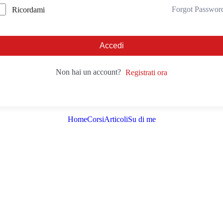
Forgot Passwor
Ricordami
Accedi
Non hai un account?
Registrati ora
Home
Corsi
Articoli
Su di me