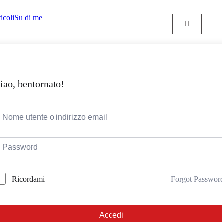
icoli
Su di me
iao, bentornato!
Forgot Passwor
Ricordami
Accedi