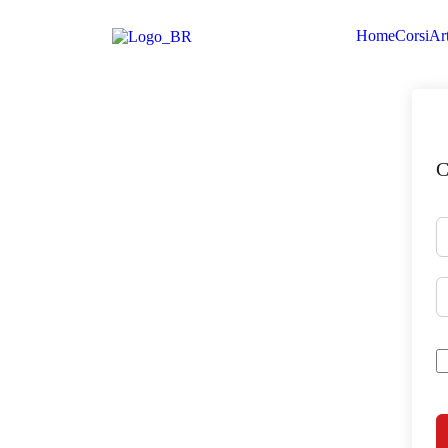
Home
Corsi
Art
C