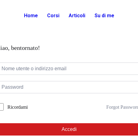
Home
Corsi
Articoli
Su di me
iao, bentornato!
Forgot Passwor
Ricordami
Accedi